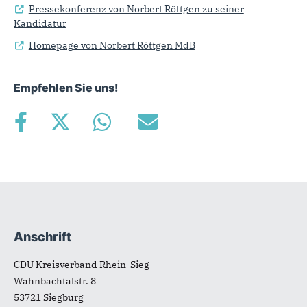
Pressekonferenz von Norbert Röttgen zu seiner
Kandidatur
Homepage von Norbert Röttgen MdB
Empfehlen Sie uns!
Anschrift
Fußbereich
CDU Kreisverband Rhein-Sieg
Wahnbachtalstr. 8
53721
Siegburg