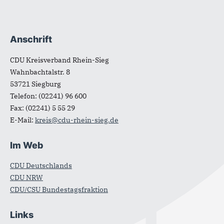
Anschrift
Fußbereich
CDU Kreisverband Rhein-Sieg
Wahnbachtalstr. 8
53721
Siegburg
Telefon:
(02241) 96 600
Fax:
(02241) 5 55 29
E-Mail:
kreis@cdu-rhein-sieg.de
Im Web
CDU Deutschlands
CDU NRW
CDU/CSU Bundestagsfraktion
Links