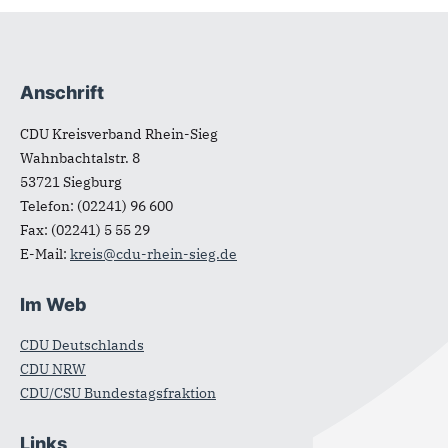
Anschrift
Fußbereich
CDU Kreisverband Rhein-Sieg
Wahnbachtalstr. 8
53721
Siegburg
Telefon:
(02241) 96 600
Fax:
(02241) 5 55 29
E-Mail:
kreis@cdu-rhein-sieg.de
Im Web
CDU Deutschlands
CDU NRW
CDU/CSU Bundestagsfraktion
Links